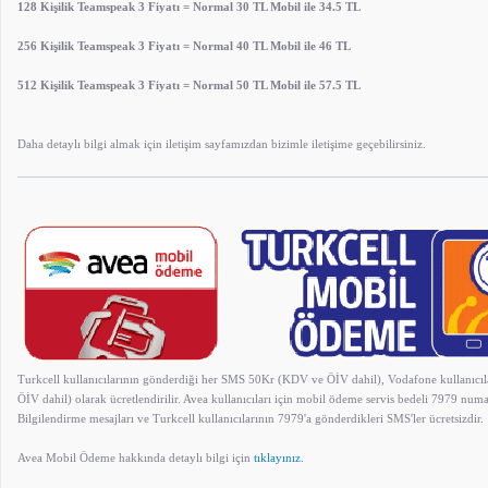
128 Kişilik Teamspeak 3 Fiyatı = Normal 30 TL Mobil ile 34.5 TL
256 Kişilik Teamspeak 3 Fiyatı = Normal 40 TL Mobil ile 46 TL
512 Kişilik Teamspeak 3 Fiyatı = Normal 50 TL Mobil ile 57.5 TL
Daha detaylı bilgi almak için iletişim sayfamızdan bizimle iletişime geçebilirsiniz.
Turkcell kullanıcılarının gönderdiği her SMS 50Kr (KDV ve ÖİV dahil), Vodafone kullanıc
ÖİV dahil) olarak ücretlendirilir. Avea kullanıcıları için mobil ödeme servis bedeli 7979 num
Bilgilendirme mesajları ve Turkcell kullanıcılarının 7979'a gönderdikleri SMS'ler ücretsizdir.
Avea Mobil Ödeme hakkında detaylı bilgi için
tıklayınız.