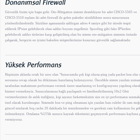
Güvenlik bizim için başta gelir. Oto-Mitigation sistemi destekleyen bir adet CISCO-5505 ve
CISCO-5510 toplam iki adet firewall ile gelen paketler süzüldükten sonra sunucunuza
yönlendirilmektedir. Süzülme aşamasında saldırgan adres 4 saniye gibi bir sürede tespit
edilerek IP'nize gelebilecek olası saldırı boyutu engellenir. Spoofing gibi fake IP'lerden
gelebilecek saldırı türlerine karşı geliştirilmiş olan bu sistem oto-mitigation sistemin önünde
çalışarak, herşeyin en iyisini hakeden müşterilerimize kusursuz güvenlik sağlamaktadır.
Hepinizin aklında ortak bir soru olan "Sunucumda çok kişi olursa ping yada packet loss olur
sorusuna cevap olarak bu dökümanı hazırlamış bulunuyoruz. Öncelikle sistem yazılım uzman
tarafından maksimum performans vermek üzere tasarlanmış ve konfigrasyonu yapılmış olara
hizmet vermekteyiz. Sunucularımıza bağlı paylaşımlı ve limitlendirilmemiş 10x2 Gbit
verimerkezimiz ile anlık trafiğiniz, kişi sayınız farketmeksizin size en iyi performansı sunmak
özel olarak kurulmuştur. Sistemde loss ve ping olmaması için yazılan bazı ruleler ile ram stoğ
güncel tutularak boş cache 20 dakikada bir temizlenmekte ve gereksiz ram kullanımını bu şe
önlemekteyiz. Ortalama %15'lik sunucu kaynak tüketimini geçmeyerek performans kaybına g
vermiyoruz.