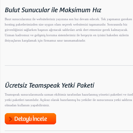
Buut sunucularımız ile websiteleriniz yayınına son hız devam edecek. Tek yapmanız gereken
hosting paketlerimizden size uygun olanı seçerek websitenizi taşımanızdır. Sonrasında biz
güvenliğinizi sağlarken başınızı ağrıtacak saldırıları artık dert etmenize gerek kalmayacak.
Uzman kadromuz ve gelişmiş koruma sistemlerimiz ile herşeyin en iyisini hakeden sizlerin
ihtiyaçlarını karşılamak için firmamız sınır tanımamaktadır.
Teamspeak sunucularımızda uzman ekibimiz tarafından hazırlanmış yönetici paketleri ve özel
yetki paketleri tanımlıdır. Açıksız olarak hazırlanmış bu yetkiler ile sunucunuza yetki saldırısı
olmadan kullanım yapabilirsiniz.