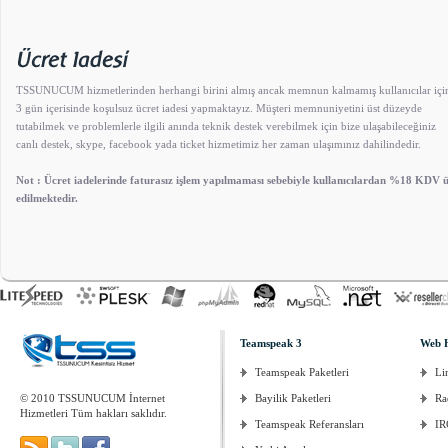
TSSUNUCUM hizmetlerinden herhangi birini almış ancak memnun kalmamış kullanıcılar içi
3 gün içerisinde koşulsuz ücret iadesi yapmaktayız. Müşteri memnuniyetini üst düzeyde
tutabilmek ve problemlerle ilgili anında teknik destek verebilmek için bize ulaşabileceğiniz
canlı destek, skype, facebook yada ticket hizmetimiz her zaman ulaşımınız dahilindedir.
Not : Ücret iadelerinde faturasız işlem yapılmaması sebebiyle kullanıcılardan %18 KDV üc
edilmektedir.
Teamspeak 3
Web 
Teamspeak Paketleri
Li
© 2010 TSSUNUCUM İnternet
Bayilik Paketleri
Ra
Hizmetleri Tüm hakları saklıdır.
Teamspeak Referansları
IR