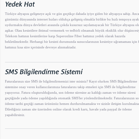
Türkiye altyapısı gelişmeye açık ve gün geçtikçe dahada iyiye giden bir altyapıya sahip. Anc
günümüz dünyasında internet hızları oldukça gelişmiş olmakla birlikte bu hızlı tempoya ayak
uydurmakta dünya devletleri arasında çokda kusursuz sayılamayacak bir Türkiye altyapısı o
aşikar. Olası kesintilere ihtimal vermemek ve tedbirli olmamak büyük eksiklik olur düşüncesi
Telekom hattının kesintilerine karşı Superonline Fiber hattımız yedek olarak hazırda
bekletilmektedir. Herhangi bir kesinti durumunda sunucularınızın kesintiye uğramaması için 
hattımız kısa süre içerisinde devreye alınmaktadır.
Faturalarınızı size SMS ile bilgilendirmemizi ister misiniz? Kayıt olurken SMS Bilgilendirme
sistemine onay veren kullanıcılarımıza faturalarını takip etmeleri için SMS ile bilgilendirme
yapıyoruz. Fatura oluşturulduğunda, son ödeme süresine az kaldığı zaman ve ödeme süresi
geçtiğinde yada ödeme yapıldığında otomatik SMS'ler yönlendirilmektedir. Faturalarınızın s
ödeme tarihi geçtiği zaman ürününüz hemen durdurulmamakta ve sizinle iletişim kurulmaktad
Dilediğiniz zaman site üzerinden online olarak kredi kartı, havale yada paypal ile ödeme
yapabilirsiniz.