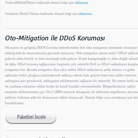
TurkcellMobilÖdeme hakkında detaylı bilgi için
tıklayınız.
Vodafone Mobil Ödeme hakkında detaylı bilgi için
tıklayınız.
Dünyanın en gelişmiş DDOS koruma sistemlerinden biri olan mitigation sisteminin otomatize
edilmiş hali ile sunucularınızı güvende tutuyoruz. Peki mitigation sistem nedir? DDoS saldırıl
giderek daha büyük ve daha karmaşık hale geliyor. Kısıtlı bantgenişliği ve daha düşük teknolo
ile diğer DDoS koruma sağlayıcıları bugünün çok vektörlü DoS ve DDoS saldırılarını karşıl
yetişemiyorlar. Burada mitigation diye tabir edilen DDoS saldırılarını anlık izleyen ve gelen
saldırıları farklı çıkışlara yönlendirerek saldırıyı etkisiz hale getiren hatta bazı saldırı türlerini
saldırgana geri göndererk, saldırganın etkilenmesini sağlayan bir sistemdir. Bu sistem farklı ru
ile yazılmış otomatize edilen botlar ile kendi kendini yönetmektedir. Müşterilerimizin saldırı
sırasında etkilenmemesi için 10x2 GBPS network altyapımız ile saldırının engellenme sürecin
saldırıyı farketme gibi bir durumunuz dahil olmayacak. Detaylı bilgi veya sorularınız için ilet
kurabilirsiniz.